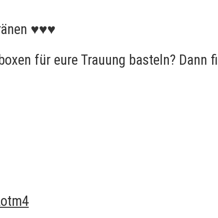
tränen ♥♥♥
oxen für eure Trauung basteln? Dann fi
Lotm4