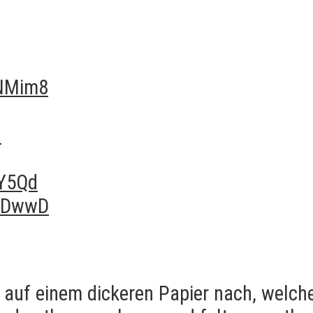
UNMim8
I
SY5Qd
dPDwwD
e auf einem dickeren Papier nach, welch