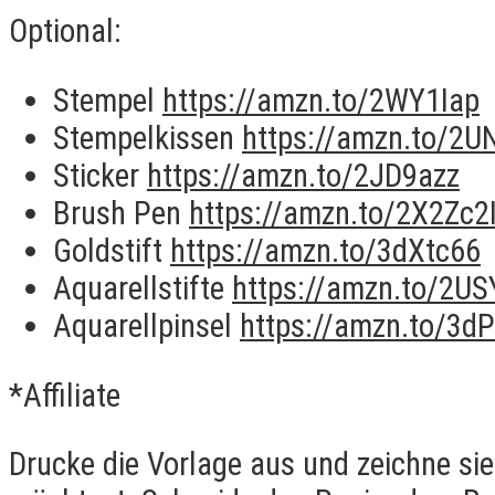
Optional:
Stempel
https://amzn.to/2WY1Iap
Stempelkissen
https://amzn.to/2
Sticker
https://amzn.to/2JD9azz
Brush Pen
https://amzn.to/2X2Zc2
Goldstift
https://amzn.to/3dXtc66
Aquarellstifte
https://amzn.to/2U
Aquarellpinsel
https://amzn.to/3
*Affiliate
Drucke die Vorlage aus und zeichne si